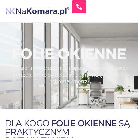
FOLIE OKIENNE
Oferujemy folie okienne dopasowane do różnych
potrzeb, które skutecznie poprawiają komfort i
ochronę wnętrz.
DLA KOGO
FOLIE OKIENNE
SĄ
PRAKTYCZNYM