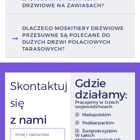
DRZWIOWE NA ZAWIASACH?
DLACZEGO MOSKITIERY DRZWIOWE
PRZESUWNE SĄ POLECANE DO
DUŻYCH DRZWI POŁACIOWYCH
TARASOWYCH?
Gdzie
Skontaktuj
działamy:
się
Pracujemy w trzech
województwach:
Małopolskim
z nami
Podkarpackim
Świętokrzyskim
W takich
miejscowościach jak: