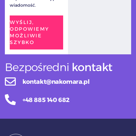
wiadomość.
WYŚLIJ,
ODPOWIEMY
MOŻLIWIE
SZYBKO
Bezpośredni
kontakt
kontakt@nakomara.pl
+48 885 140 682